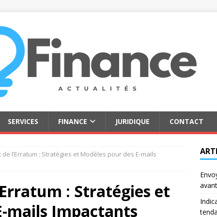
SERVICES
FINANCE
JURIDIQUE
CONTACT
ART
rt de l’Erratum : Stratégies et Modèles pour des E-mails
Envoy
l’Erratum : Stratégies et
avant
Indic
E-mails Impactants
tenda