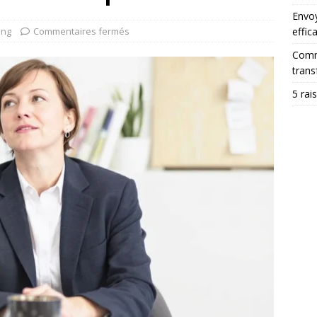
Envoy
ing
Commentaires fermés
effic
Comme
trans
5 rai