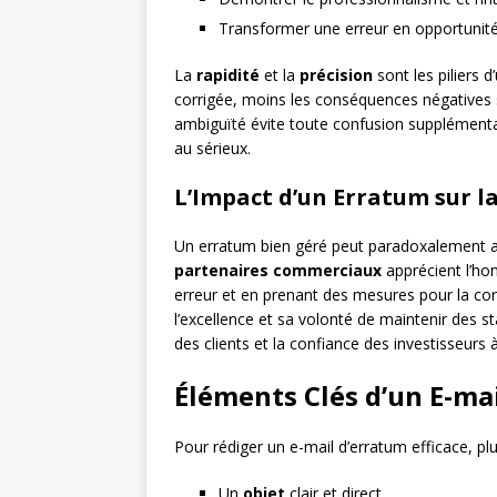
Transformer une erreur en opportunit
La
rapidité
et la
précision
sont les piliers d
corrigée, moins les conséquences négatives s
ambiguïté évite toute confusion supplémentai
au sérieux.
L’Impact d’un Erratum sur l
Un erratum bien géré peut paradoxalement a
partenaires commerciaux
apprécient l’ho
erreur et en prenant des mesures pour la c
l’excellence et sa volonté de maintenir des s
des clients et la confiance des investisseurs 
Éléments Clés d’un E-ma
Pour rédiger un e-mail d’erratum efficace, pl
Un
objet
clair et direct